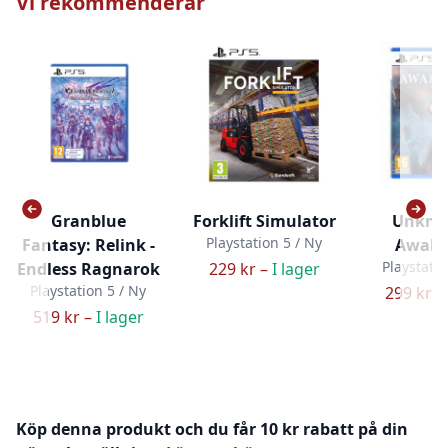
Vi rekommenderar
Granblue
Forklift Simulator
Unkno
Playstation 5 / Ny
Fantasy: Relink -
Awake
Playstatio
Endless Ragnarok
229 kr –
I lager
Playstation 5 / Ny
299 kr –
519 kr –
I lager
Köp denna produkt och du får 10 kr rabatt på din