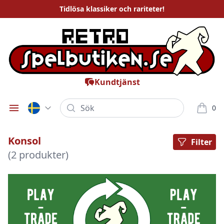
Tidlösa
klassiker och rariteter
!
Kundtjänst
Sök
0
Öppna meny
varor i
Konsol
Filter
(2 produkter)