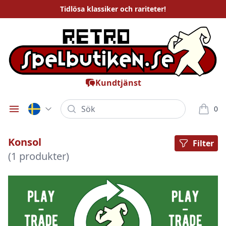
Tidlösa
klassiker och rariteter
!
Kundtjänst
Sök
0
Öppna meny
varor i
Konsol
Filter
(1 produkter)