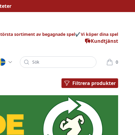
teter
största sortiment av begagnade spel
Vi köper dina spel
Kundtjänst
Sök
0
varor i korg
Filtrera produkter