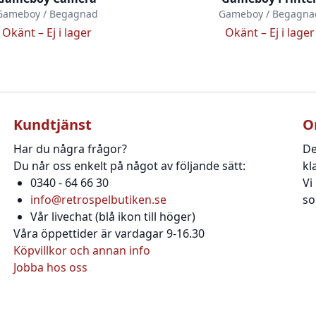
Gameboy / Begagnad
Gameboy / Begagna
Okänt –
Ej i lager
Okänt –
Ej i lager
Kundtjänst
O
Har du några frågor?
De
Du når oss enkelt på något av följande sätt:
kl
0340 - 64 66 30
Vi
info@retrospelbutiken.se
so
Vår livechat (blå ikon till höger)
Våra öppettider är vardagar 9-16.30
Köpvillkor och annan info
Jobba hos oss