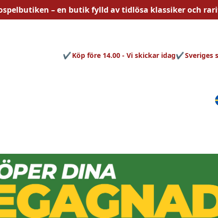
ospelbutiken – en butik fylld av
tidlösa
klassiker och rari
Köp före 14.00 - Vi skickar idag
Sveriges 