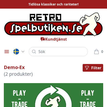
Tidlösa
klassiker och rariteter
!
Kundtjänst
Sök
0
Öppna meny
varor i
Demo-Ex
Filter
(2 produkter)