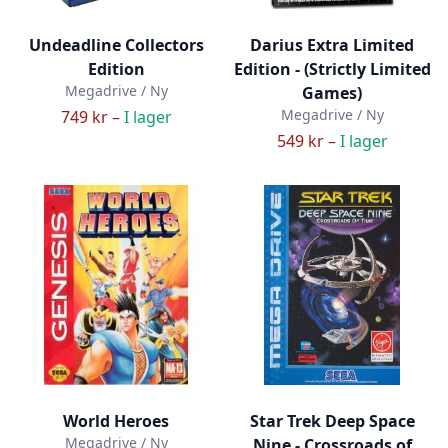
Undeadline Collectors
Darius Extra Limited
Edition
Edition - (Strictly Limited
Megadrive / Ny
Games)
Megadrive / Ny
749 kr –
I lager
549 kr –
I lager
World Heroes
Star Trek Deep Space
Megadrive / Ny
Nine - Crossroads of