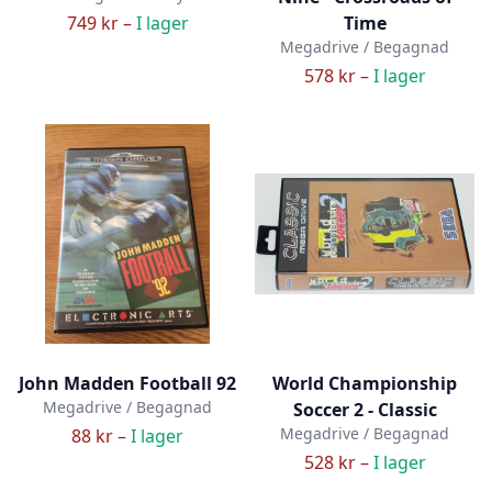
749 kr –
I lager
Time
Megadrive / Begagnad
578 kr –
I lager
John Madden Football 92
World Championship
Megadrive / Begagnad
Soccer 2 - Classic
Megadrive / Begagnad
88 kr –
I lager
528 kr –
I lager