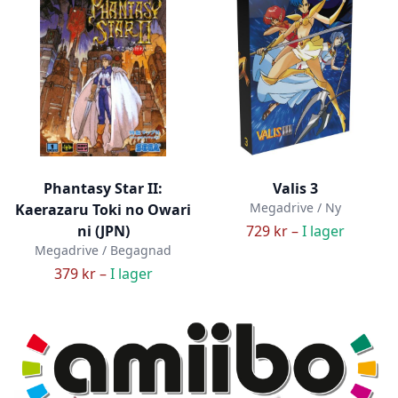
Phantasy Star II:
Valis 3
Megadrive / Ny
Kaerazaru Toki no Owari
ni (JPN)
729 kr –
I lager
Megadrive / Begagnad
379 kr –
I lager