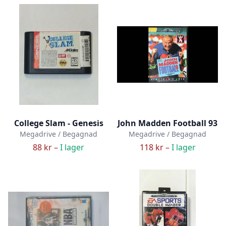
College Slam - Genesis
John Madden Football 93
Megadrive / Begagnad
Megadrive / Begagnad
88 kr –
I lager
118 kr –
I lager