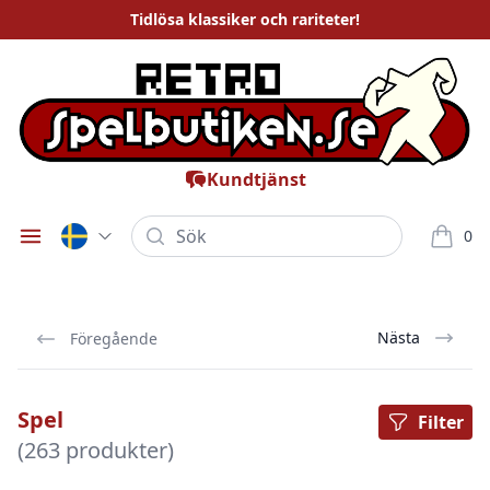
Tidlösa
klassiker och rariteter
!
Kundtjänst
Sök
0
Öppna meny
varor i
Nästa
Föregående
Spel
Filter
(263 produkter)