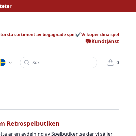
teter
största sortiment av begagnade spel
Vi köper dina spel
Kundtjänst
Sök
0
varor i korg
m Retrospelbutiken
tta är en avdelning av Spelbutiken.se där vi säljer