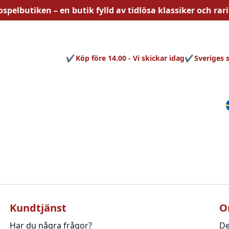
ospelbutiken – en butik fylld av
tidlösa
klassiker och rari
Köp före 14.00 - Vi skickar idag
Sveriges 
Kundtjänst
O
Har du några frågor?
De