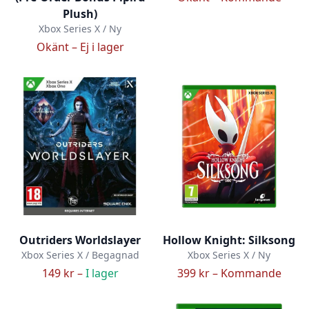
Plush)
Xbox Series X / Ny
Okänt –
Ej i lager
Outriders Worldslayer
Hollow Knight: Silksong
Xbox Series X / Begagnad
Xbox Series X / Ny
149 kr –
I lager
399 kr –
Kommande