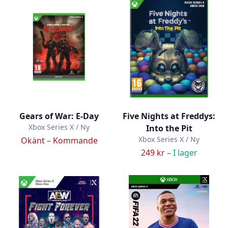
Gears of War: E-Day
Five Nights at Freddys:
Xbox Series X / Ny
Into the Pit
Xbox Series X / Ny
Okänt –
Kommande
249 kr –
I lager