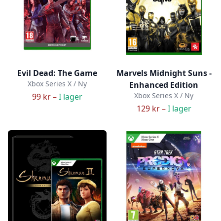
Evil Dead: The Game
Marvels Midnight Suns -
Xbox Series X / Ny
Enhanced Edition
Xbox Series X / Ny
99 kr –
I lager
129 kr –
I lager