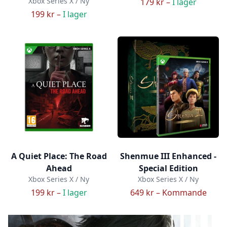
Xbox Series X / Ny
179 kr –
I lager
199 kr –
I lager
A Quiet Place: The Road
Shenmue III Enhanced -
Ahead
Special Edition
Xbox Series X / Ny
Xbox Series X / Ny
199 kr –
I lager
649 kr –
Kommande