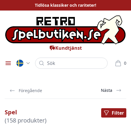
Tidlösa
klassiker och rariteter
!
Kundtjänst
Sök
0
Öppna meny
varor i
Nästa
Föregående
Spel
Filter
(158 produkter)