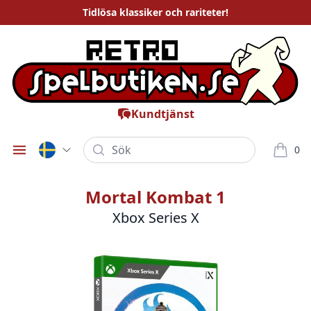
Tidlösa
klassiker och rariteter
!
Kundtjänst
Sök
0
Öppna meny
varor i
Mortal Kombat 1
Xbox Series X
Bilder