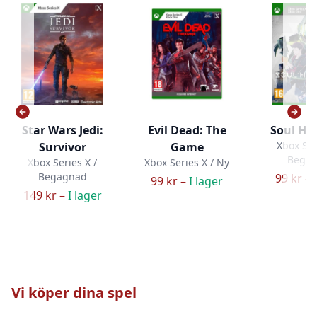
Star Wars Jedi:
Evil Dead: The
Soul Ha
Xbox Ser
Survivor
Game
Bega
Xbox Series X /
Xbox Series X / Ny
Begagnad
99 kr –
99 kr –
I lager
149 kr –
I lager
Vi köper dina spel