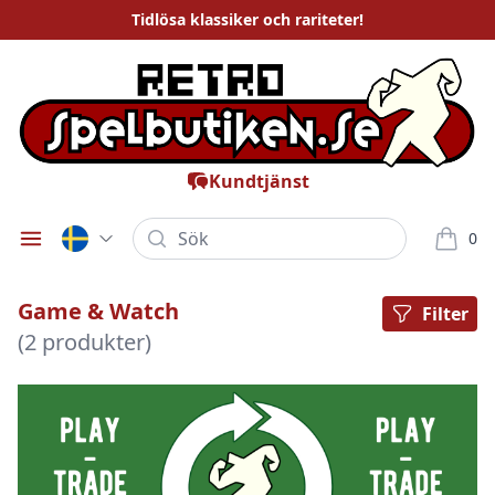
Tidlösa
klassiker och rariteter
!
Kundtjänst
Sök
0
Öppna meny
varor i
Game & Watch
Filter
(2 produkter)