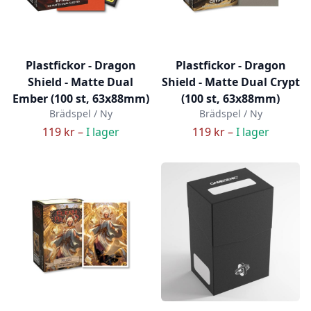
Plastfickor - Dragon
Plastfickor - Dragon
Shield - Matte Dual
Shield - Matte Dual Crypt
Ember (100 st, 63x88mm)
(100 st, 63x88mm)
Brädspel / Ny
Brädspel / Ny
119 kr –
I lager
119 kr –
I lager