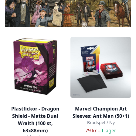
Plastfickor - Dragon
Marvel Champion Art
Shield - Matte Dual
Sleeves: Ant Man (50+1)
Brädspel / Ny
Wraith (100 st,
63x88mm)
79 kr –
I lager