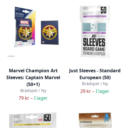
Marvel Champion Art
Just Sleeves - Standard
Sleeves: Captain Marvel
European (50)
Brädspel / Ny
(50+1)
Brädspel / Ny
29 kr –
I lager
79 kr –
I lager