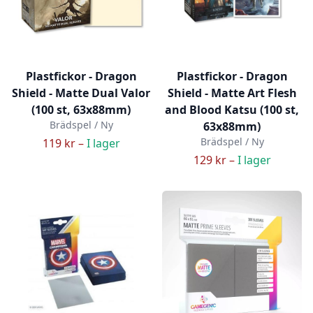
Plastfickor - Dragon
Plastfickor - Dragon
Shield - Matte Dual Valor
Shield - Matte Art Flesh
(100 st, 63x88mm)
and Blood Katsu (100 st,
Brädspel / Ny
63x88mm)
Brädspel / Ny
119 kr –
I lager
129 kr –
I lager