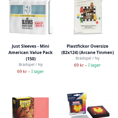
Just Sleeves - Mini
Plastfickor Oversize
American Value Pack
(82x124) (Arcane Tinmen)
Brädspel / Ny
(150)
Brädspel / Ny
69 kr –
I lager
69 kr –
I lager