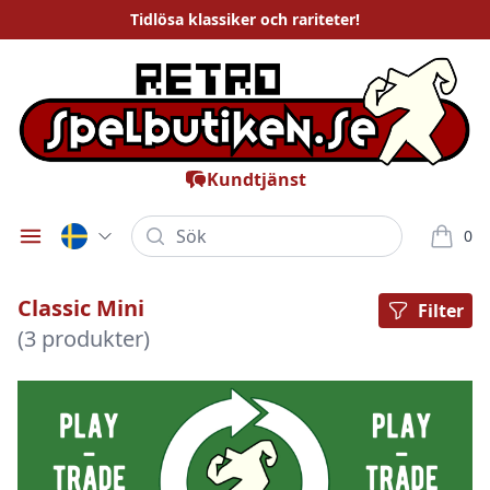
Tidlösa
klassiker och rariteter
!
Kundtjänst
Sök
0
Öppna meny
varor i
Classic Mini
Filter
(3 produkter)