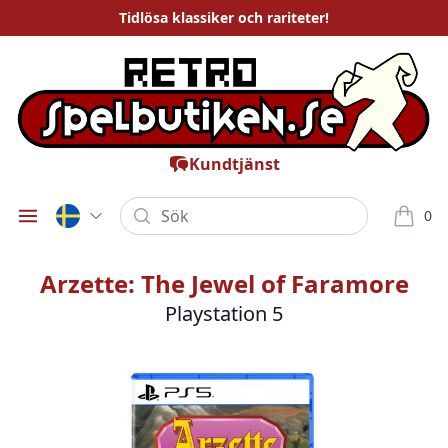
Tidlösa
klassiker och rariteter
!
Kundtjänst
Sök
0
Öppna meny
varor i
Arzette: The Jewel of Faramore
Playstation 5
Bilder