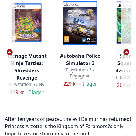
Teenage Mutant
Autobahn Police
Spong
Ninja Turtles:
Simulator 3
Square
Playstation 5 /
Shredders
Titans of 
Begagnad
Playstatio
Revenge
229 kr –
I lager
Playstation 5 / Ny
269 kr –
179 kr –
I lager
After ten years of peace...the evil Daimur has returned!
Princess Arzette is the Kingdom of Faramore?s only
hope to restore harmony to the land!