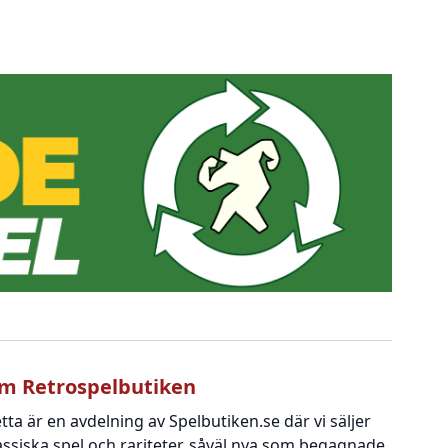
m Retrospelbutiken
tta är en avdelning av Spelbutiken.se där vi säljer
assiska spel och rariteter, såväl nya som begagnade.