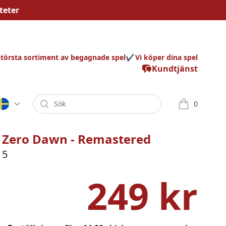
teter
största sortiment av begagnade spel
Vi köper dina spel
Kundtjänst
Sök
0
varor i korg
: Zero Dawn - Remastered
 5
249 kr