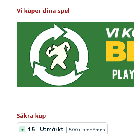
Vi köper dina spel
Säkra köp