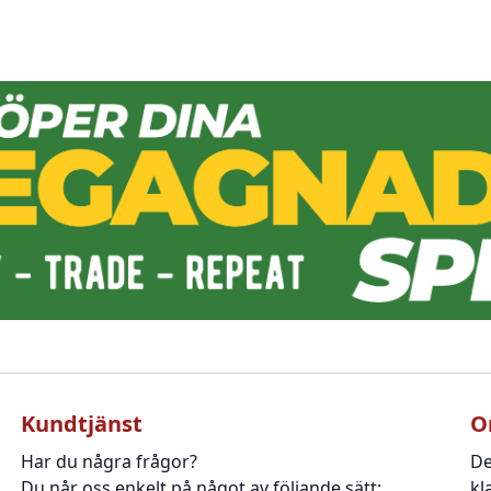
Kundtjänst
O
Har du några frågor?
De
Du når oss enkelt på något av följande sätt:
kl