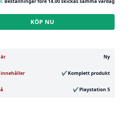
r.
Beställningar före 14.00 skickas samma vardag
KÖP NU
 är
Ny
innehåller
Komplett produkt
på
Playstation 5