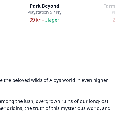
Park Beyond
Farming Si
Playstation 5 / Ny
Playstatio
99 kr –
I lager
219 kr –
e the beloved wilds of Aloys world in even higher
 among the lush, overgrown ruins of our long-lost
er origins, the truth of this mysterious world, and