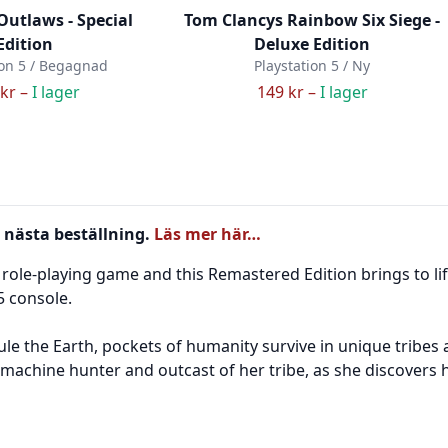
Outlaws - Special
Tom Clancys Rainbow Six Siege -
Edition
Deluxe Edition
ion 5 / Begagnad
Playstation 5 / Ny
kr –
I lager
149 kr –
I lager
 nästa beställning.
Läs mer här…
ole-playing game and this Remastered Edition brings to lif
5 console.
le the Earth, pockets of humanity survive in unique tribes
 machine hunter and outcast of her tribe, as she discovers h