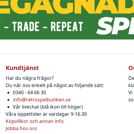
Kundtjänst
O
Har du några frågor?
De
Du når oss enkelt på något av följande sätt:
kl
0340 - 64 66 30
Vi
info@retrospelbutiken.se
so
Vår livechat (blå ikon till höger)
Våra öppettider är vardagar 9-16.30
Köpvillkor och annan info
Jobba hos oss