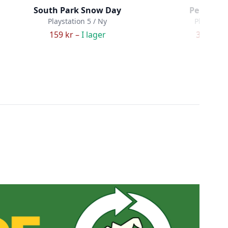
South Park Snow Day
Persona 
Playstation 5 / Ny
Playstatio
159 kr –
I lager
349 kr –