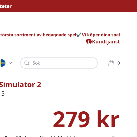
teter
största sortiment av begagnade spel
Vi köper dina spel
Kundtjänst
Sök
0
varor i korg
Simulator 2
 5
279 kr