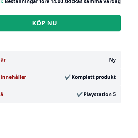
r.
Beställningar före 14.00 skickas samma vardag
KÖP NU
 är
Ny
innehåller
Komplett produkt
på
Playstation 5