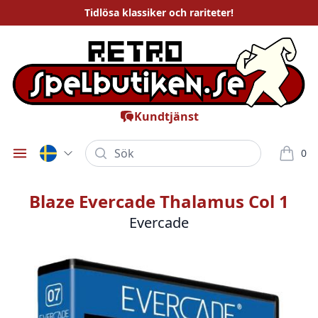
Tidlösa
klassiker och rariteter
!
Kundtjänst
Sök
0
Öppna meny
varor i
Blaze Evercade Thalamus Col 1
Evercade
Bilder