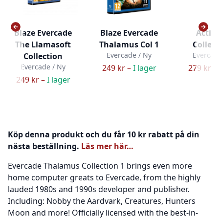
Blaze Evercade
Blaze Evercade
Activi
The Llamasoft
Thalamus Col 1
Collect
Evercade / Ny
Evercad
Collection
Evercade / Ny
249 kr –
I lager
279 kr –
249 kr –
I lager
Köp denna produkt och du får 10 kr rabatt på din
nästa beställning.
Läs mer här…
Evercade Thalamus Collection 1 brings even more
home computer greats to Evercade, from the highly
lauded 1980s and 1990s developer and publisher.
Including: Nobby the Aardvark, Creatures, Hunters
Moon and more! Officially licensed with the best-in-