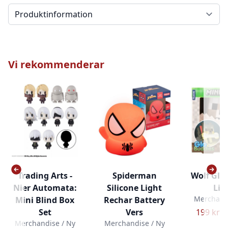
Välj en flik
Vi rekommenderar
Trading Arts -
Spiderman
Wolf Glo
Nier Automata:
Silicone Light
Lig
Merchandi
Mini Blind Box
Rechar Battery
Set
Vers
199 kr –
Merchandise / Ny
Merchandise / Ny