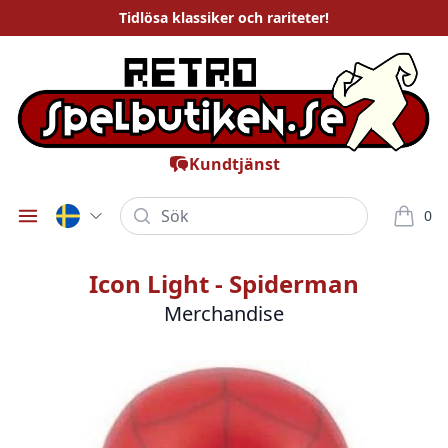
Tidlösa
klassiker och rariteter
!
Kundtjänst
Sök
0
Öppna meny
varor i
Icon Light - Spiderman
Merchandise
Bilder