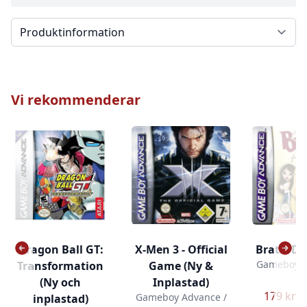
Välj en flik
Vi rekommenderar
Dragon Ball GT:
X-Men 3 - Official
Bratz: D
Gameboy A
Transformation
Game (Ny &
N
(Ny och
Inplastad)
179 kr –
Gameboy Advance /
inplastad)