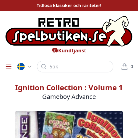
Tidlösa
klassiker och rariteter
!
Kundtjänst
Sök
0
Öppna meny
varor i
Ignition Collection : Volume 1
Gameboy Advance
Bilder