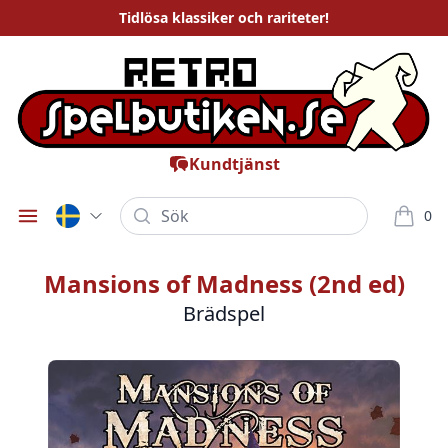
Tidlösa
klassiker och rariteter
!
Kundtjänst
Sök
0
Öppna meny
varor i
Mansions of Madness (2nd ed)
Brädspel
Bilder