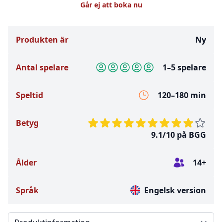
Går ej att boka nu
Produkten är
Ny
Antal spelare
1–5 spelare
Speltid
120–180 min
Betyg
9.1/10 på BGG
Ålder
14+
Språk
Engelsk version
Välj en flik