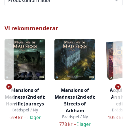
Vi rekommenderar
Mansions of
Mansions of
Acquire
Madness (2nd ed):
Madness (2nd ed):
Annive
Horrific Journeys
Streets of
editi
Brädspel / Ny
Brädspe
Arkham
Brädspel / Ny
699 kr –
I lager
1058 kr 
778 kr –
I lager