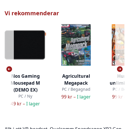
Vi rekommenderar
Nos Gaming
Agricultural
Hunt
Mousepad M
Megapack
unlimit
PC / Begagnad
PC / Be
(DEMO EX)
PC / Ny
99 kr –
I lager
99 kr –
49 kr –
I lager
Allt-i-ett VR-headset, Qualcomm Snapdragon XR2 Gen