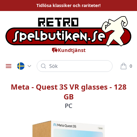
Tidlösa
klassiker och rariteter
!
Kundtjänst
Sök
0
Öppna meny
varor i
Meta - Quest 3S VR glasses - 128
GB
PC
Bilder