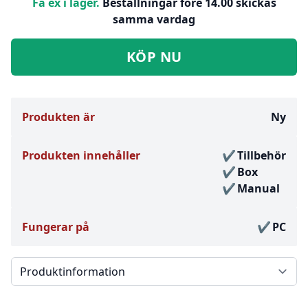
Få ex i lager.
Beställningar före 14.00 skickas
samma vardag
KÖP NU
Produkten är
Ny
Produkten innehåller
Tillbehör
Box
Manual
Fungerar på
PC
Välj en flik