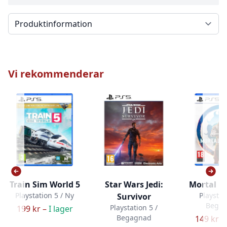
Välj en flik
Vi rekommenderar
Train Sim World 5
Star Wars Jedi:
Mortal K
Playstation 5 / Ny
Playstat
Survivor
Bega
Playstation 5 /
199 kr –
I lager
Begagnad
149 kr –