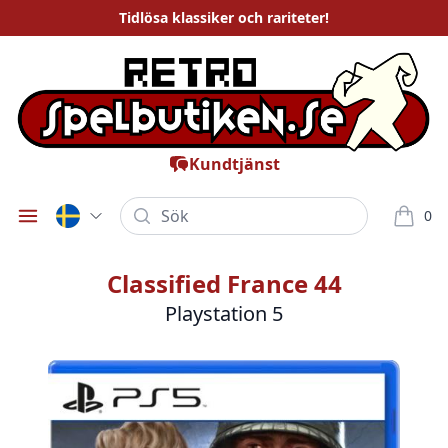
Tidlösa
klassiker och rariteter
!
Kundtjänst
Sök
0
Öppna meny
varor i
Classified France 44
Playstation 5
Bilder