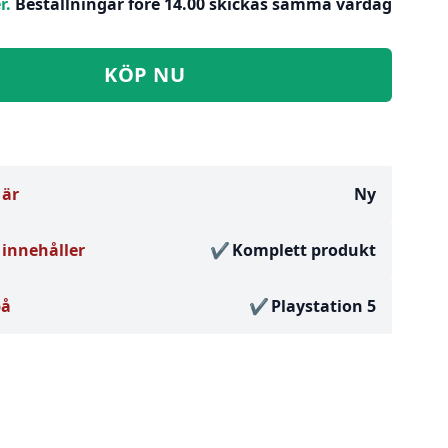
r.
Beställningar före 14.00 skickas samma vardag
KÖP NU
 är
Ny
innehåller
Komplett produkt
på
Playstation 5