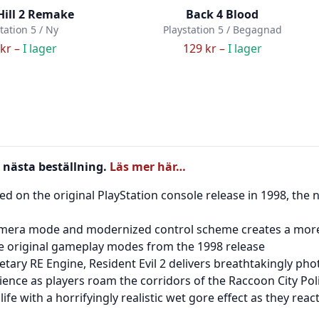
 Hill 2 Remake
Back 4 Blood
tation 5 / Ny
Playstation 5 / Begagnad
kr –
I lager
129 kr –
I lager
 nästa beställning.
Läs mer här…
ased on the original PlayStation console release in 1998, t
mera mode and modernized control scheme creates a more 
he original gameplay modes from the 1998 release
ietary RE Engine, Resident Evil 2 delivers breathtakingly phot
ience as players roam the corridors of the Raccoon City Po
e with a horrifyingly realistic wet gore effect as they reac