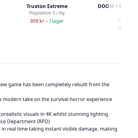
Truxton Extreme
DOOM + DOOM II
Playstation 5 / Ny
#14
Playstatio
309 kr –
I lager
499 kr –
he new game has been completely rebuilt from the
modern take on the survival horror experience
orealistic visuals in 4K whilst stunning lighting
lice Department (RPD)
t in real time taking instant visible damage, making