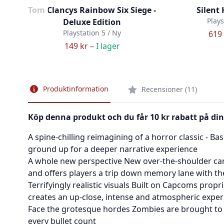
Tom Clancys Rainbow Six Siege -
Silent
Plays
Deluxe Edition
Playstation 5 / Ny
619 
149 kr –
I lager
Produktinformation
Recensioner (11)
Köp denna produkt och du får 10 kr rabatt på din
A spine-chilling reimagining of a horror classic - B
ground up for a deeper narrative experience
A whole new perspective New over-the-shoulder ca
and offers players a trip down memory lane with t
Terrifyingly realistic visuals Built on Capcoms propr
creates an up-close, intense and atmospheric exper
Face the grotesque hordes Zombies are brought to lif
every bullet count