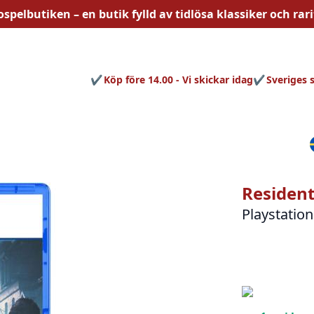
ospelbutiken – en butik fylld av
tidlösa
klassiker och rari
Köp före 14.00 - Vi skickar idag
Sveriges 
Resident 
Playstation