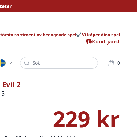
teter
största sortiment av begagnade spel
Vi köper dina spel
Kundtjänst
Sök
0
varor i korg
Evil 2
 5
229 kr