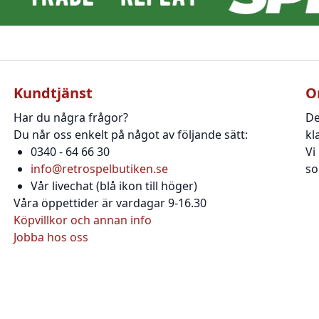
Kundtjänst
O
Har du några frågor?
De
Du når oss enkelt på något av följande sätt:
kl
0340 - 64 66 30
Vi
info@retrospelbutiken.se
so
Vår livechat (blå ikon till höger)
Våra öppettider är vardagar 9-16.30
Köpvillkor och annan info
Jobba hos oss