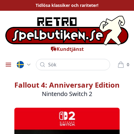
Tidlösa
klassiker och rariteter
!
Kundtjänst
Sök
0
Öppna meny
varor i
Fallout 4: Anniversary Edition
Nintendo Switch 2
Bilder