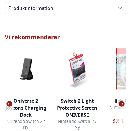
Välj en flik
Vi rekommenderar
Oniverse 2
Switch 2 Light
High On 
Nintendo S
Joycons Charging
Protective Screen
N
Dock
ONIVERSE
399 kr –
Nintendo Switch 2 /
Nintendo Switch 2 /
Ny
Ny