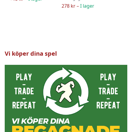
278 kr –
I lager
Vi köper dina spel