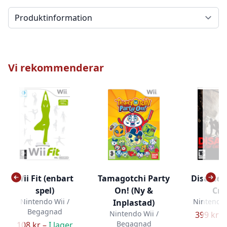
Välj en flik
Vi rekommenderar
Wii Fit (enbart
Tamagotchi Party
Disaster:
spel)
On! (Ny &
Cris
Nintendo Wii /
Nintendo 
Inplastad)
Begagnad
Nintendo Wii /
399 kr –
Begagnad
108 kr –
I lager