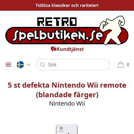
Tidlösa
klassiker och rariteter
!
Kundtjänst
Sök
0
Öppna meny
varor i
5 st defekta Nintendo Wii remote
(blandade färger)
Nintendo Wii
Bilder