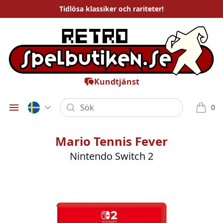
Tidlösa
klassiker och rariteter
!
Kundtjänst
Sök
0
Öppna meny
varor i
Mario Tennis Fever
Nintendo Switch 2
Bilder