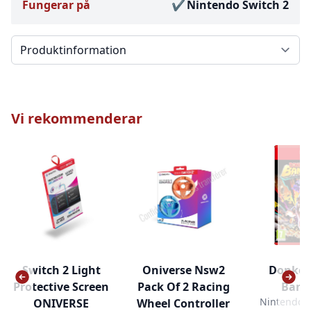
Fungerar på
Nintendo Switch 2
Välj en flik
Vi rekommenderar
Switch 2 Light
Oniverse Nsw2
Donkey
Protective Screen
Pack Of 2 Racing
Bana
Nintendo S
ONIVERSE
Wheel Controller