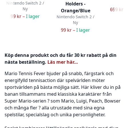
N
Nintendo Switch 2 /
Holders -
Ny
699 kr –
Orange/Blue
99 kr –
I lager
Nintendo Switch 2 /
Ny
99 kr –
I lager
Köp denna produkt och du får 30 kr rabatt på din
nästa beställning.
Läs mer här…
Mario Tennis Fever bjuder på snabb, färgstark och
energifylld tennisaction där spelvärlden möter
sportvärlden på bästa möjliga sätt. Här kliver du in på
banan tillsammans med klassiska karaktärer från
Super Mario-serien ? som Mario, Luigi, Peach, Bowser
och många fler ? alla utrustade med sina egna
spelstilar, specialslag och unika personligheter.