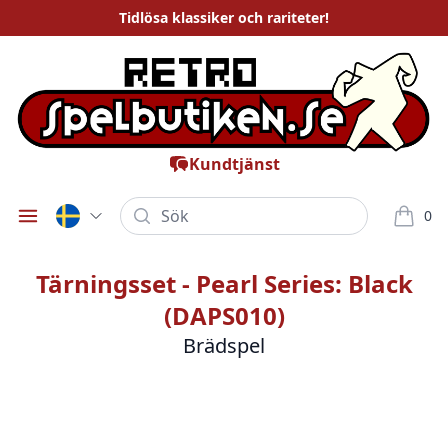
Tidlösa
klassiker och rariteter
!
Kundtjänst
Sök
0
Öppna meny
varor i
Tärningsset - Pearl Series: Black
(DAPS010)
Brädspel
Bilder