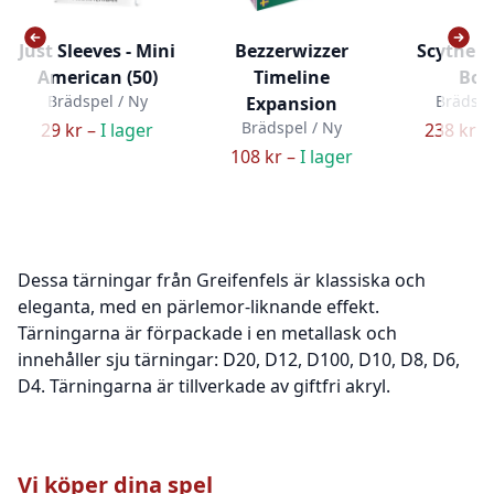
Just Sleeves - Mini
Bezzerwizzer
Scythe 
American (50)
Timeline
Boa
Brädspel / Ny
Brädspe
Expansion
Brädspel / Ny
29 kr –
I lager
238 kr –
108 kr –
I lager
Dessa tärningar från Greifenfels är klassiska och
eleganta, med en pärlemor-liknande effekt.
Tärningarna är förpackade i en metallask och
innehåller sju tärningar: D20, D12, D100, D10, D8, D6,
D4. Tärningarna är tillverkade av giftfri akryl.
Vi köper dina spel