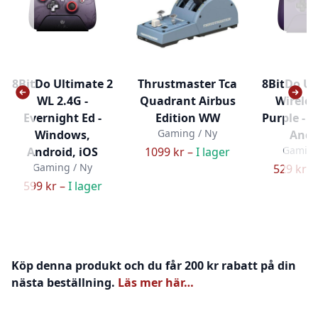
8BitDo Ultimate 2
Thrustmaster Tca
8BitDo Ul
WL 2.4G -
Quadrant Airbus
Wireles
Evernight Ed -
Edition WW
Purple - 
Gaming / Ny
Windows,
Andr
Gaming
Android, iOS
1099 kr –
I lager
Gaming / Ny
529 kr –
599 kr –
I lager
Köp denna produkt och du får 200 kr rabatt på din
nästa beställning.
Läs mer här…