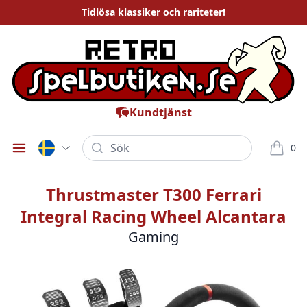
Tidlösa
klassiker och rariteter
!
Kundtjänst
Sök
0
Öppna meny
varor i
Thrustmaster T300 Ferrari
Integral Racing Wheel Alcantara
Gaming
Bilder