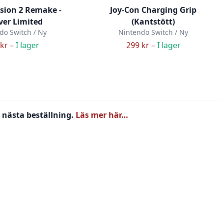
sion 2 Remake -
Joy-Con Charging Grip
ver Limited
(Kantstött)
do Switch / Ny
Nintendo Switch / Ny
kr –
I lager
299 kr –
I lager
 nästa beställning.
Läs mer här…