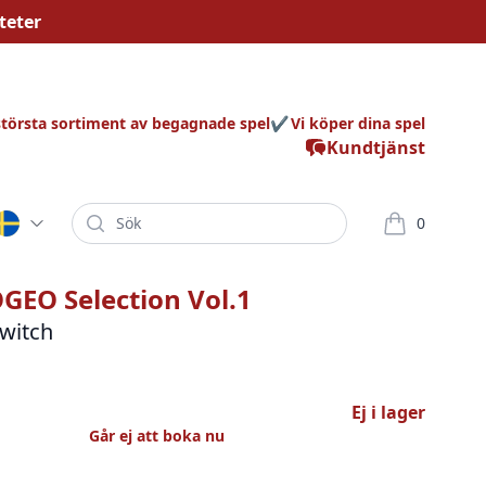
teter
största sortiment av begagnade spel
Vi köper dina spel
Kundtjänst
Sök
0
varor i korg
GEO Selection Vol.1
witch
Ej i lager
Går ej att boka nu