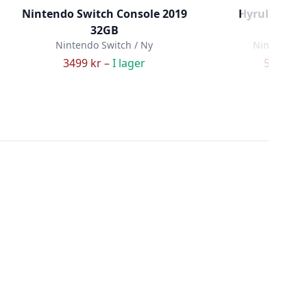
Nintendo Switch Console 2019
Hyrule Warri
32GB
Cala
Nintendo Switch / Ny
Nintendo Sw
3499 kr –
I lager
579 kr –