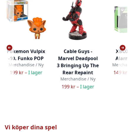
Pokemon Vulpix
Cable Guys -
XBOX 
-10. Funko POP
Marvel Deadpool
Alarm 
Merchandise / Ny
Merchandi
3 Bringing Up The
199 kr –
I lager
Rear Repaint
149 kr –
Merchandise / Ny
199 kr –
I lager
Vi köper dina spel