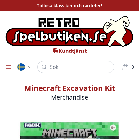
Tidlösa
klassiker och rariteter
!
Kundtjänst
Sök
0
Öppna meny
varor i
Minecraft Excavation Kit
Merchandise
Bilder