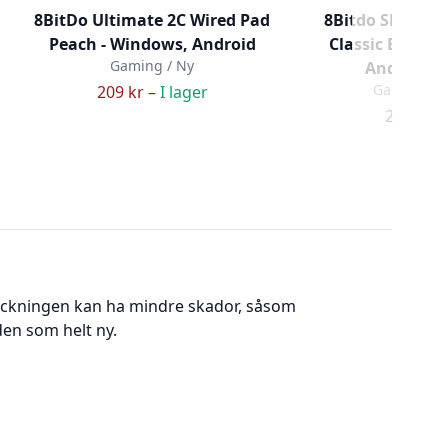
8BitDo Ultimate 2C Wired Pad
8Bitdo SN30 P
Peach - Windows, Android
Classic Edition
Gaming / Ny
Android (
Gaming / 
209 kr –
I lager
249 kr –
packningen kan ha mindre skador, såsom
den som helt ny.