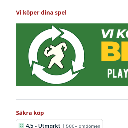
Vi köper dina spel
Säkra köp