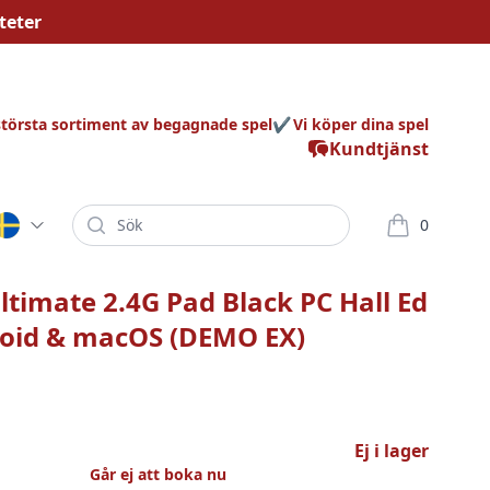
teter
största sortiment av begagnade spel
Vi köper dina spel
Kundtjänst
Sök
0
varor i korg
ltimate 2.4G Pad Black PC Hall Ed
roid & macOS (DEMO EX)
Ej i lager
Går ej att boka nu