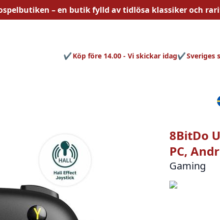
ospelbutiken – en butik fylld av
tidlösa
klassiker och rari
Köp före 14.00 - Vi skickar idag
Sveriges 
8BitDo U
PC, And
Gaming