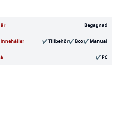
 är
Begagnad
innehåller
Tillbehör
Box
Manual
på
PC