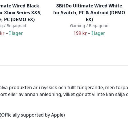
imate Wired Black
8BitDo Ultimate Wired White
or Xbox Series X&S,
for Switch, PC & Android (DEMO
, PC (DEMO EX)
EX)
g / Begagnad
Gaming / Begagnad
kr –
I lager
199 kr –
I lager
älva produkten är i nyskick och fullt fungerande, men för
t eller av annan anledning, vilket gör att vi inte kan sälja 
Officially supported by Apple)