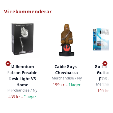
Vi rekommenderar
Millennium
Cable Guys -
Guitar H
Falcon Posable
Chewbacca
Guitar 
Merchandise / Ny
Desk Light V3
(IOS - 
Merchandi
Home
199 kr –
I lager
Merchandise / Ny
199 kr –
439 kr –
I lager