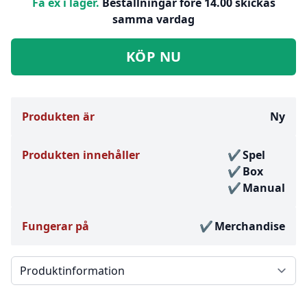
Få ex i lager.
Beställningar före 14.00 skickas
samma vardag
KÖP NU
Produkten är
Ny
Produkten innehåller
Spel
Box
Manual
Fungerar på
Merchandise
Välj en flik