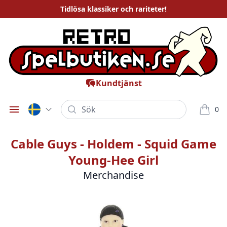
Tidlösa
klassiker och rariteter
!
Kundtjänst
Sök
0
Öppna meny
varor i
Cable Guys - Holdem - Squid Game
Young-Hee Girl
Merchandise
Bilder