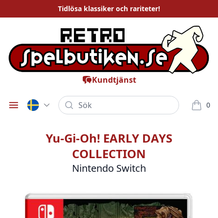
Tidlösa
klassiker och rariteter
!
Kundtjänst
Sök
0
Öppna meny
varor i
Yu-Gi-Oh! EARLY DAYS
COLLECTION
Nintendo Switch
Bilder