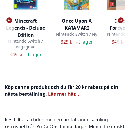
Minecraft
Once Upon A
Green H
Legends - Deluxe
KATAMARI
Forever 
Nintendo Switch / Ny
Nintendo Sw
Edition
Nintendo Switch /
329 kr –
I lager
349 kr –
Begagnad
349 kr –
I lager
Köp denna produkt och du får 20 kr rabatt på din
nästa beställning.
Läs mer här…
Res tillbaka i tiden med en omfattande samling
retrospel från Yu-Gi-Ohs tidiga dagar! Med ett ikoniskt