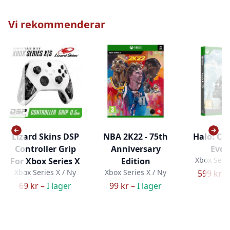
Vi rekommenderar
Lizard Skins DSP
NBA 2K22 - 75th
Halo: C
Controller Grip
Anniversary
Evol
Xbox Serie
For Xbox Series X
Edition
Xbox Series X / Ny
Xbox Series X / Ny
599 kr –
69 kr –
I lager
99 kr –
I lager