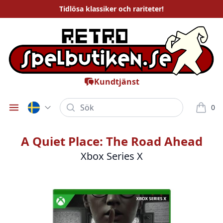
Tidlösa
klassiker och rariteter
!
Kundtjänst
Sök
0
Öppna meny
varor i
A Quiet Place: The Road Ahead
Xbox Series X
Bilder