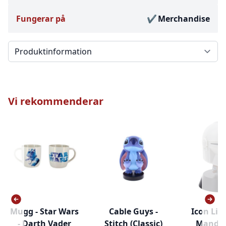
Fungerar på
Merchandise
Välj en flik
Vi rekommenderar
Mugg - Star Wars
Cable Guys -
Icon Ligh
- Darth Vader
Stitch (Classic)
Mandal