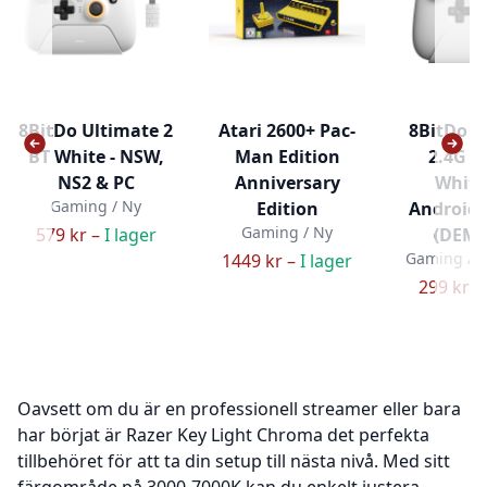
8BitDo Ultimate 2
Atari 2600+ Pac-
8BitDo U
BT White - NSW,
Man Edition
2.4G P
NS2 & PC
Anniversary
White
Gaming / Ny
Edition
Android 
Gaming / Ny
579 kr –
I lager
(DEMO
Gaming / 
1449 kr –
I lager
299 kr –
Oavsett om du är en professionell streamer eller bara
har börjat är Razer Key Light Chroma det perfekta
tillbehöret för att ta din setup till nästa nivå. Med sitt
färgområde på 3000-7000K kan du enkelt justera