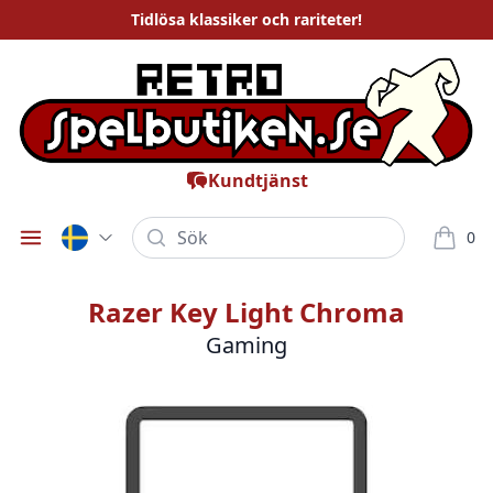
Tidlösa
klassiker och rariteter
!
Kundtjänst
Sök
0
Öppna meny
varor i
Razer Key Light Chroma
Gaming
Bilder