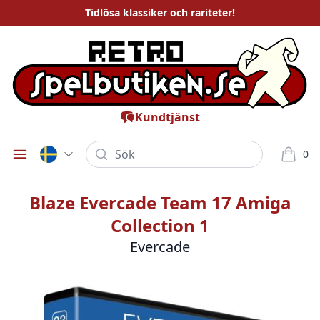
Tidlösa
klassiker och rariteter
!
Kundtjänst
Sök
0
Öppna meny
varor i
Blaze Evercade Team 17 Amiga
Collection 1
Evercade
Bilder