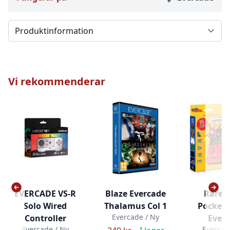
Välj en flik
Vi rekommenderar
EVERCADE VS-R
Blaze Evercade
Rare 
Solo Wired
Thalamus Col 1
Pocket -
Evercade / Ny
Controller
Ever
Evercade / Ny
Evercad