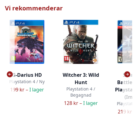
Vi rekommenderar
G-Darius HD
Witcher 3: Wild
Star 
Playstation 4 / Ny
Hunt
Battlefro
Playstation 4 /
199 kr –
I lager
Playstati
Begagnad
(Imp
128 kr –
I lager
Playstatio
219 kr –