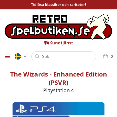
Tidlösa
klassiker och rariteter
!
Kundtjänst
Sök
0
Öppna meny
varor i
The Wizards - Enhanced Edition
(PSVR)
Playstation 4
Bilder