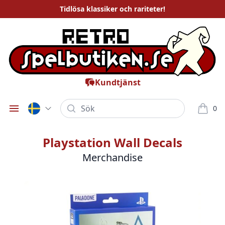
Tidlösa
klassiker och rariteter
!
Kundtjänst
Sök
0
Öppna meny
varor i
Playstation Wall Decals
Merchandise
Bilder