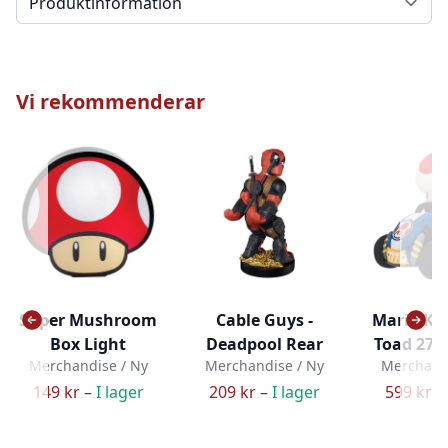
Vi rekommenderar
Super Mushroom
Cable Guys -
Mario Ka
Box Light
Deadpool Rear
Toad 27c
Merchandise / Ny
Merchandise / Ny
Merchandi
149 kr –
I lager
209 kr –
I lager
599 kr –