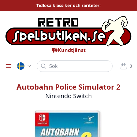
Tidlösa
klassiker och rariteter
!
Kundtjänst
Sök
0
Öppna meny
varor i
Autobahn Police Simulator 2
Nintendo Switch
Bilder