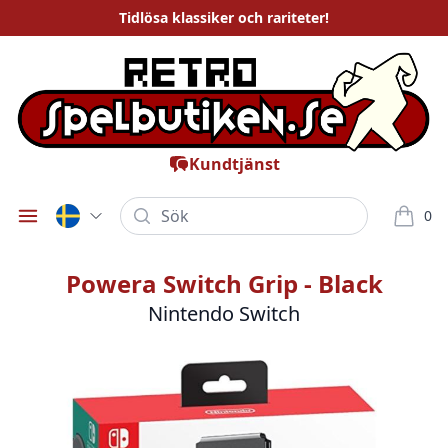
Tidlösa
klassiker och rariteter
!
Kundtjänst
Sök
0
Öppna meny
varor i
Powera Switch Grip - Black
Nintendo Switch
Bilder