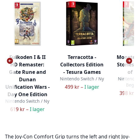
Suikoden I & II
Terracotta -
Monster
HD Remaster:
Collectors Edition
Stories 2
Gate Rune and
- Tesura Games
of R
Nintendo Switch / Ny
Nintendo 
Dunan
Bega
Unification Wars -
499 kr –
I lager
398 kr –
Day One Edition
Nintendo Switch / Ny
619 kr –
I lager
The Joy-Con Comfort Grip turns the left and right Joy-