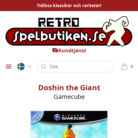
Tidlösa
klassiker och rariteter
!
Kundtjänst
Sök
0
Öppna meny
varor i
Doshin the Giant
Gamecube
Bilder