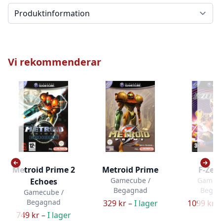
Välj en flik
Vi rekommenderar
Metroid Prime 2
Metroid Prime
F-Zer
Gamecube /
Gamec
Echoes
Begagnad
Bega
Gamecube /
Begagnad
329 kr –
I lager
1099 kr 
749 kr –
I lager