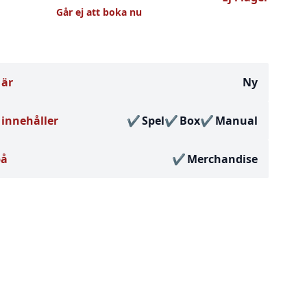
Går ej att boka nu
 är
Ny
innehåller
Spel
Box
Manual
på
Merchandise