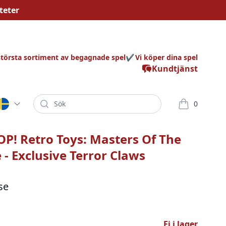
teter
största sortiment av begagnade spel
Vi köper dina spel
Kundtjänst
Sök
0
varor i korg
P! Retro Toys: Masters Of The
 - Exclusive Terror Claws
se
Ej i lager