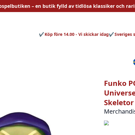
ospelbutiken – en butik fylld av
tidlösa
klassiker och rari
Köp före 14.00 - Vi skickar idag
Sveriges 
Funko PO
Universe
Skeletor
Merchandi