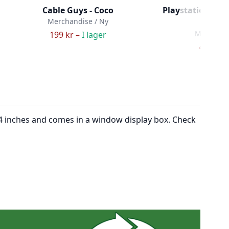
Cable Guys - Coco
Playstation 2 P
Merchandise / Ny
Nums
Merchandi
199 kr –
I lager
49 kr –
3/4 inches and comes in a window display box. Check