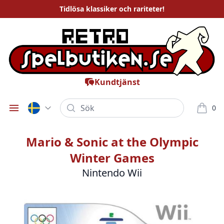
Tidlösa
klassiker och rariteter
!
Kundtjänst
Sök
0
Öppna meny
varor i
Mario & Sonic at the Olympic
Winter Games
Nintendo Wii
Bilder