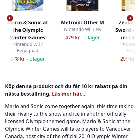
Mario & Sonic at
Metroid: Other M
Zelda: 
Nintendo Wii / Ny
the Olympic
Sword - Sp
Winter Games
479 kr –
I lager
incl mu
Nintendo Wii /
Nintendo
Begagnad
Bega
378 kr –
I lager
299 kr –
Köp denna produkt och du får 10 kr rabatt på din
nästa beställning.
Läs mer här…
Mario and Sonic come together again, this time taking
their rivalry to the snow and ice in another officially
licensed Olympic-themed game. Mario & Sonic at the
Olympic Winter Games will take players to Vancouver,
Canada, host city of the official 2010 Olympic Winter