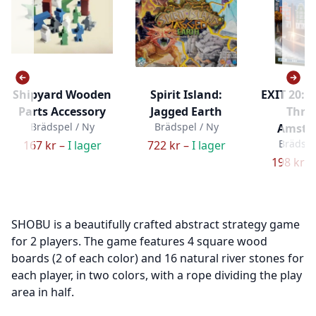
Shipyard Wooden
Spirit Island:
EXIT 20: 
Parts Accessory
Jagged Earth
Thro
Brädspel / Ny
Brädspel / Ny
Amste
Brädspe
167 kr –
I lager
722 kr –
I lager
198 kr –
SHOBU is a beautifully crafted abstract strategy game
for 2 players. The game features 4 square wood
boards (2 of each color) and 16 natural river stones for
each player, in two colors, with a rope dividing the play
area in half.