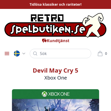
Tidlösa
klassiker och rariteter
!
Kundtjänst
Sök
0
Öppna meny
varor i
Devil May Cry 5
Xbox One
Bilder