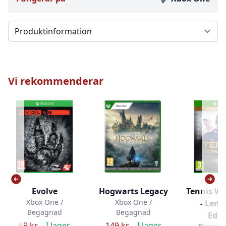
Välj en flik
Vi rekommenderar
Evolve
Hogwarts Legacy
Tennis Wo
Xbox One /
Xbox One /
- Len
Begagnad
Begagnad
Edit
69 kr –
I lager
149 kr –
I lager