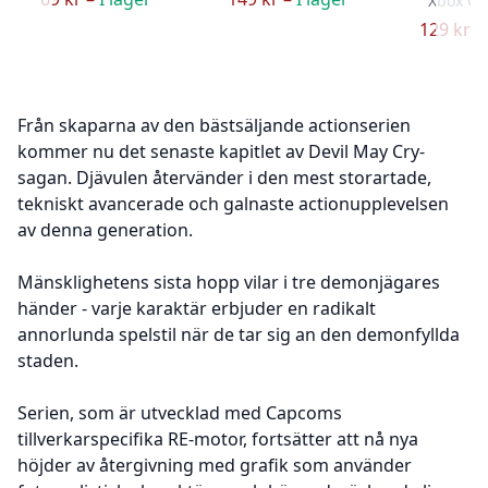
Xbox On
129 kr –
Från skaparna av den bästsäljande actionserien
kommer nu det senaste kapitlet av Devil May Cry-
sagan. Djävulen återvänder i den mest storartade,
tekniskt avancerade och galnaste actionupplevelsen
av denna generation.
Mänsklighetens sista hopp vilar i tre demonjägares
händer - varje karaktär erbjuder en radikalt
annorlunda spelstil när de tar sig an den demonfyllda
staden.
Serien, som är utvecklad med Capcoms
tillverkarspecifika RE-motor, fortsätter att nå nya
höjder av återgivning med grafik som använder