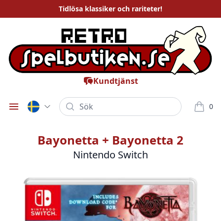
Tidlösa
klassiker och rariteter
!
Kundtjänst
Sök
0
Öppna meny
varor i
Bayonetta + Bayonetta 2
Nintendo Switch
Bilder