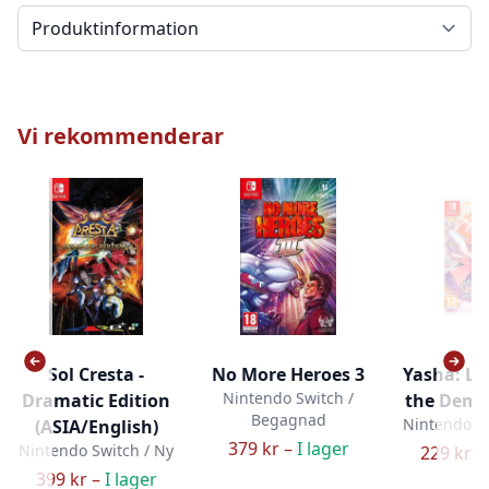
Välj en flik
Vi rekommenderar
Sol Cresta -
No More Heroes 3
Yasha: Le
Nintendo Switch /
Dramatic Edition
the Demo
Begagnad
Nintendo Sw
(ASIA/English)
379 kr –
I lager
Nintendo Switch / Ny
229 kr –
399 kr –
I lager