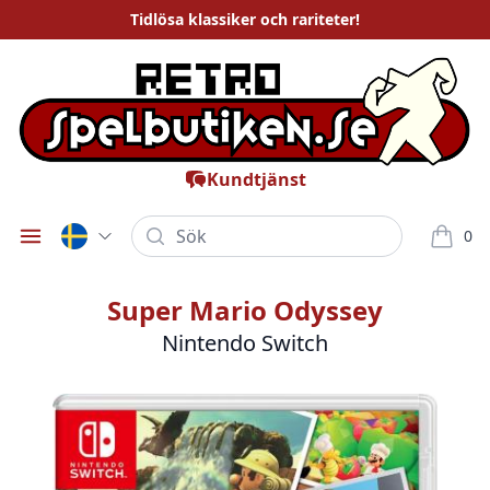
Tidlösa
klassiker och rariteter
!
Kundtjänst
Sök
0
Öppna meny
varor i
Super Mario Odyssey
Nintendo Switch
Bilder