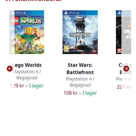
Lego Worlds
Star Wars:
Call of
Playstation 4 /
Battlefront
Black 
Begagnad
Playstation 4 /
Playstatio
Begagnad
129 kr –
I lager
229 kr –
108 kr –
I lager