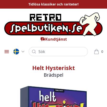
Tidlösa
klassiker och rariteter
!
Kundtjänst
Sök
0
Öppna meny
varor i
Helt Hysteriskt
Brädspel
Bilder