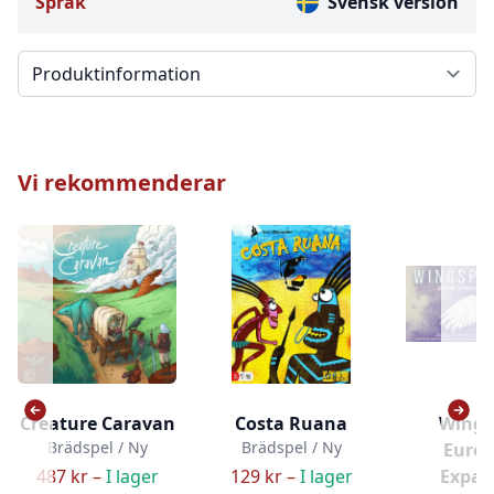
Språk
Svensk version
Välj en flik
Vi rekommenderar
Creature Caravan
Costa Ruana
Wings
Brädspel / Ny
Brädspel / Ny
Euro
487 kr –
I lager
129 kr –
I lager
Expan