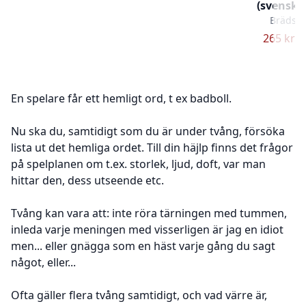
(svensk v
Brädspe
265 kr –
En spelare får ett hemligt ord, t ex badboll.
Nu ska du, samtidigt som du är under tvång, försöka
lista ut det hemliga ordet. Till din häjlp finns det frågor
på spelplanen om t.ex. storlek, ljud, doft, var man
hittar den, dess utseende etc.
Tvång kan vara att: inte röra tärningen med tummen,
inleda varje meningen med visserligen är jag en idiot
men... eller gnägga som en häst varje gång du sagt
något, eller...
Ofta gäller flera tvång samtidigt, och vad värre är,