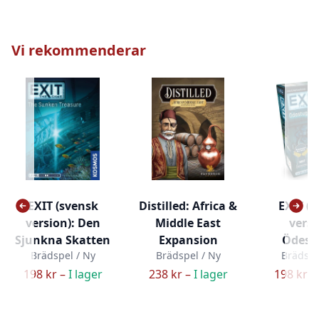
Vi rekommenderar
EXIT (svensk
Distilled: Africa &
EXIT (
version): Den
Middle East
versi
Sjunkna Skatten
Expansion
Ödest
Brädspel / Ny
Brädspel / Ny
Brädspe
198 kr –
I lager
238 kr –
I lager
198 kr –