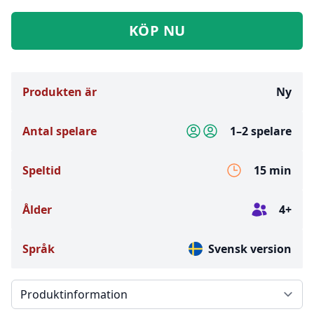
KÖP NU
Produkten är
Ny
Antal spelare
1–2 spelare
Speltid
15 min
Ålder
4+
Språk
Svensk version
Välj en flik