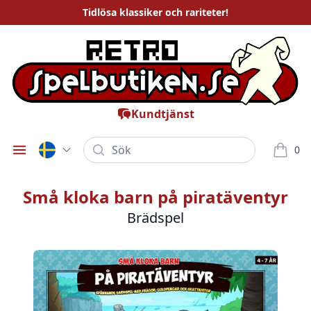
Tidlösa
klassiker och rariteter
!
Kundtjänst
Sök
0
Öppna meny
varor i
Små kloka barn på piratäventyr
Brädspel
Bilder